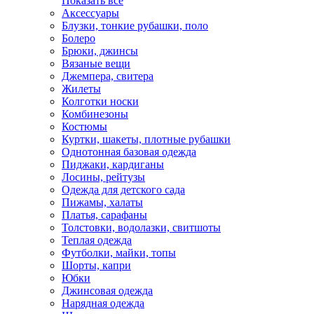
Показать всё
Аксессуары
Блузки, тонкие рубашки, поло
Болеро
Брюки, джинсы
Вязаные вещи
Джемпера, свитера
Жилеты
Колготки носки
Комбинезоны
Костюмы
Куртки, шакеты, плотные рубашки
Однотонная базовая одежда
Пиджаки, кардиганы
Лосины, рейтузы
Одежда для детского сада
Пижамы, халаты
Платья, сарафаны
Толстовки, водолазки, свитшоты
Теплая одежда
Футболки, майки, топы
Шорты, капри
Юбки
Джинсовая одежда
Нарядная одежда