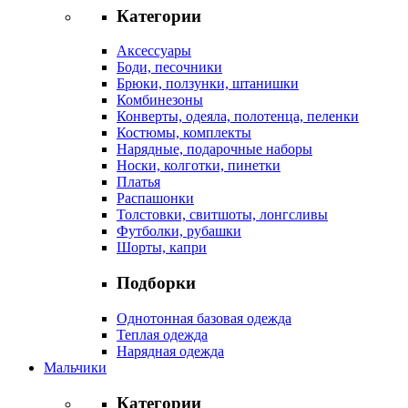
Категории
Аксессуары
Боди, песочники
Брюки, ползунки, штанишки
Комбинезоны
Конверты, одеяла, полотенца, пеленки
Костюмы, комплекты
Нарядные, подарочные наборы
Носки, колготки, пинетки
Платья
Распашонки
Толстовки, свитшоты, лонгсливы
Футболки, рубашки
Шорты, капри
Подборки
Однотонная базовая одежда
Теплая одежда
Нарядная одежда
Мальчики
Категории