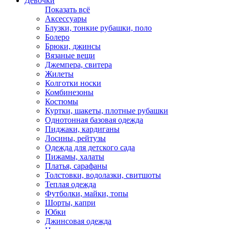
Девочки
Показать всё
Аксессуары
Блузки, тонкие рубашки, поло
Болеро
Брюки, джинсы
Вязаные вещи
Джемпера, свитера
Жилеты
Колготки носки
Комбинезоны
Костюмы
Куртки, шакеты, плотные рубашки
Однотонная базовая одежда
Пиджаки, кардиганы
Лосины, рейтузы
Одежда для детского сада
Пижамы, халаты
Платья, сарафаны
Толстовки, водолазки, свитшоты
Теплая одежда
Футболки, майки, топы
Шорты, капри
Юбки
Джинсовая одежда