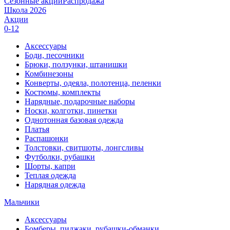
Сезонные акции
Распродажа
Школа 2026
Акции
0-12
Аксессуары
Боди, песочники
Брюки, ползунки, штанишки
Комбинезоны
Конверты, одеяла, полотенца, пеленки
Костюмы, комплекты
Нарядные, подарочные наборы
Носки, колготки, пинетки
Однотонная базовая одежда
Платья
Распашонки
Толстовки, свитшоты, лонгсливы
Футболки, рубашки
Шорты, капри
Теплая одежда
Нарядная одежда
Мальчики
Аксессуары
Бомберы, пиджаки, рубашки-обманки