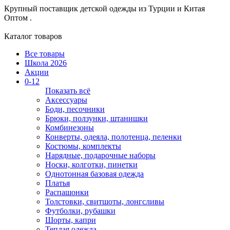
Крупный поставщик детской одежды из
Турции и Китая
Оптом .
Каталог товаров
Все товары
Школа 2026
Акции
0-12
Показать всё
Аксессуары
Боди, песочники
Брюки, ползунки, штанишки
Комбинезоны
Конверты, одеяла, полотенца, пеленки
Костюмы, комплекты
Нарядные, подарочные наборы
Носки, колготки, пинетки
Однотонная базовая одежда
Платья
Распашонки
Толстовки, свитшоты, лонгсливы
Футболки, рубашки
Шорты, капри
Теплая одежда