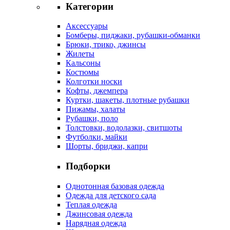
Категории
Аксессуары
Бомберы, пиджаки, рубашки-обманки
Брюки, трико, джинсы
Жилеты
Кальсоны
Костюмы
Колготки носки
Кофты, джемпера
Куртки, шакеты, плотные рубашки
Пижамы, халаты
Рубашки, поло
Толстовки, водолазки, свитшоты
Футболки, майки
Шорты, бриджи, капри
Подборки
Однотонная базовая одежда
Одежда для детского сада
Теплая одежда
Джинсовая одежда
Нарядная одежда