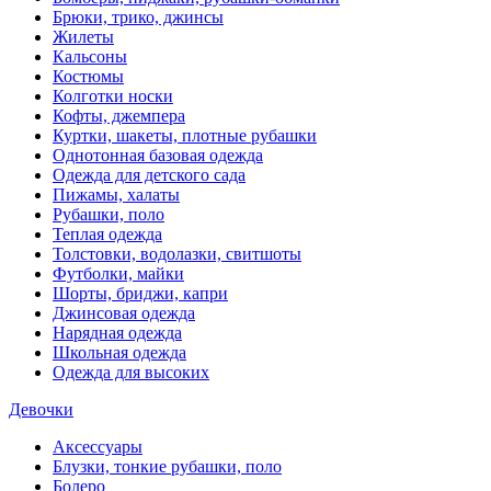
Брюки, трико, джинсы
Жилеты
Кальсоны
Костюмы
Колготки носки
Кофты, джемпера
Куртки, шакеты, плотные рубашки
Однотонная базовая одежда
Одежда для детского сада
Пижамы, халаты
Рубашки, поло
Теплая одежда
Толстовки, водолазки, свитшоты
Футболки, майки
Шорты, бриджи, капри
Джинсовая одежда
Нарядная одежда
Школьная одежда
Одежда для высоких
Девочки
Аксессуары
Блузки, тонкие рубашки, поло
Болеро