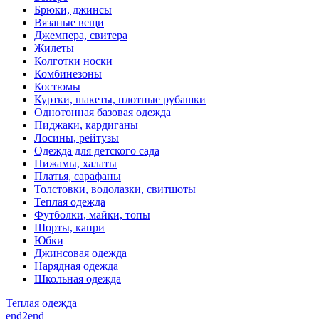
Брюки, джинсы
Вязаные вещи
Джемпера, свитера
Жилеты
Колготки носки
Комбинезоны
Костюмы
Куртки, шакеты, плотные рубашки
Однотонная базовая одежда
Пиджаки, кардиганы
Лосины, рейтузы
Одежда для детского сада
Пижамы, халаты
Платья, сарафаны
Толстовки, водолазки, свитшоты
Теплая одежда
Футболки, майки, топы
Шорты, капри
Юбки
Джинсовая одежда
Нарядная одежда
Школьная одежда
Теплая одежда
end2end