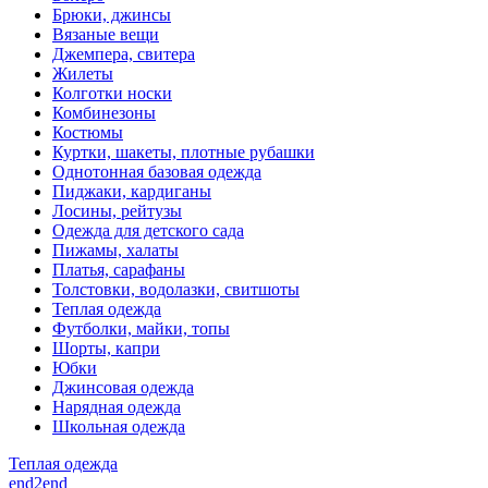
Брюки, джинсы
Вязаные вещи
Джемпера, свитера
Жилеты
Колготки носки
Комбинезоны
Костюмы
Куртки, шакеты, плотные рубашки
Однотонная базовая одежда
Пиджаки, кардиганы
Лосины, рейтузы
Одежда для детского сада
Пижамы, халаты
Платья, сарафаны
Толстовки, водолазки, свитшоты
Теплая одежда
Футболки, майки, топы
Шорты, капри
Юбки
Джинсовая одежда
Нарядная одежда
Школьная одежда
Теплая одежда
end2end