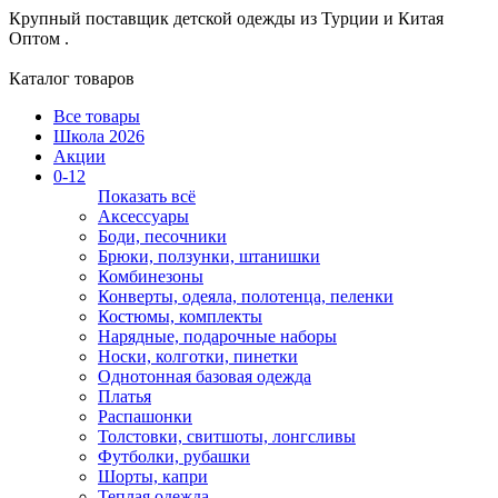
Крупный поставщик детской одежды из
Турции и Китая
Оптом .
Каталог товаров
Все товары
Школа 2026
Акции
0-12
Показать всё
Аксессуары
Боди, песочники
Брюки, ползунки, штанишки
Комбинезоны
Конверты, одеяла, полотенца, пеленки
Костюмы, комплекты
Нарядные, подарочные наборы
Носки, колготки, пинетки
Однотонная базовая одежда
Платья
Распашонки
Толстовки, свитшоты, лонгсливы
Футболки, рубашки
Шорты, капри
Теплая одежда