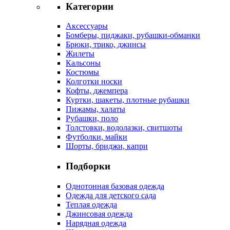
Категории
Аксессуары
Бомберы, пиджаки, рубашки-обманки
Брюки, трико, джинсы
Жилеты
Кальсоны
Костюмы
Колготки носки
Кофты, джемпера
Куртки, шакеты, плотные рубашки
Пижамы, халаты
Рубашки, поло
Толстовки, водолазки, свитшоты
Футболки, майки
Шорты, бриджи, капри
Подборки
Однотонная базовая одежда
Одежда для детского сада
Теплая одежда
Джинсовая одежда
Нарядная одежда