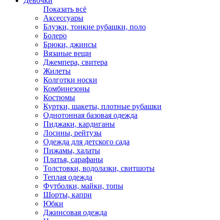
Девочки
Показать всё
Аксессуары
Блузки, тонкие рубашки, поло
Болеро
Брюки, джинсы
Вязаные вещи
Джемпера, свитера
Жилеты
Колготки носки
Комбинезоны
Костюмы
Куртки, шакеты, плотные рубашки
Однотонная базовая одежда
Пиджаки, кардиганы
Лосины, рейтузы
Одежда для детского сада
Пижамы, халаты
Платья, сарафаны
Толстовки, водолазки, свитшоты
Теплая одежда
Футболки, майки, топы
Шорты, капри
Юбки
Джинсовая одежда