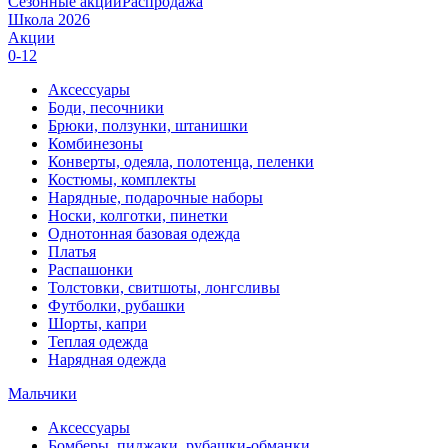
Сезонные акции
Распродажа
Школа 2026
Акции
0-12
Аксессуары
Боди, песочники
Брюки, ползунки, штанишки
Комбинезоны
Конверты, одеяла, полотенца, пеленки
Костюмы, комплекты
Нарядные, подарочные наборы
Носки, колготки, пинетки
Однотонная базовая одежда
Платья
Распашонки
Толстовки, свитшоты, лонгсливы
Футболки, рубашки
Шорты, капри
Теплая одежда
Нарядная одежда
Мальчики
Аксессуары
Бомберы, пиджаки, рубашки-обманки