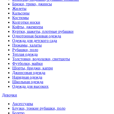
Брюки, трико, джинсы
Жилеты
Кальсоны
Костюмы
Колготки носки
Кофты, джемпера
Куртки, шакеты, плотные рубашки
Однотонная базовая одежда
Одежда для детского сада
Пижамы, халаты
Рубашки, поло
Теплая одежда
Толстовки, водолазки, свитшоты
Футболки, майки
Шорты, бриджи, капри
Джинсовая одежда
Нарядная одежда
Школьная одежда
Одежда для высоких
Девочки
Аксессуары
Блузки, тонкие рубашки, поло
Болеро