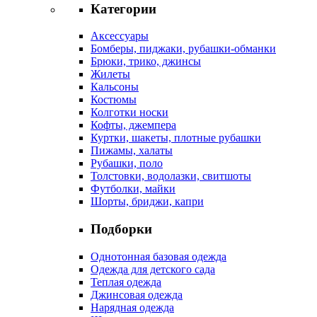
Категории
Аксессуары
Бомберы, пиджаки, рубашки-обманки
Брюки, трико, джинсы
Жилеты
Кальсоны
Костюмы
Колготки носки
Кофты, джемпера
Куртки, шакеты, плотные рубашки
Пижамы, халаты
Рубашки, поло
Толстовки, водолазки, свитшоты
Футболки, майки
Шорты, бриджи, капри
Подборки
Однотонная базовая одежда
Одежда для детского сада
Теплая одежда
Джинсовая одежда
Нарядная одежда