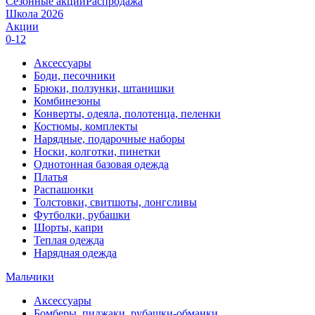
Сезонные акции
Распродажа
Школа 2026
Акции
0-12
Аксессуары
Боди, песочники
Брюки, ползунки, штанишки
Комбинезоны
Конверты, одеяла, полотенца, пеленки
Костюмы, комплекты
Нарядные, подарочные наборы
Носки, колготки, пинетки
Однотонная базовая одежда
Платья
Распашонки
Толстовки, свитшоты, лонгсливы
Футболки, рубашки
Шорты, капри
Теплая одежда
Нарядная одежда
Мальчики
Аксессуары
Бомберы, пиджаки, рубашки-обманки