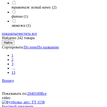
трикотаж легкий начес
(2)
фатин
(1)
экокожа
(1)
показать
очистить все
Найдено 242 товара
Найти
Сортировать:
По цене
По названию
1
2
3
...
13
Вперед
Показывать по:
20
40
100
Все
video
Быстрый просмотр