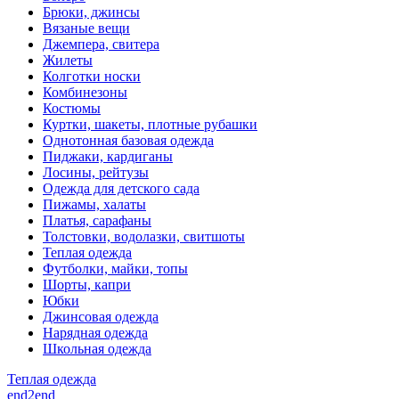
Брюки, джинсы
Вязаные вещи
Джемпера, свитера
Жилеты
Колготки носки
Комбинезоны
Костюмы
Куртки, шакеты, плотные рубашки
Однотонная базовая одежда
Пиджаки, кардиганы
Лосины, рейтузы
Одежда для детского сада
Пижамы, халаты
Платья, сарафаны
Толстовки, водолазки, свитшоты
Теплая одежда
Футболки, майки, топы
Шорты, капри
Юбки
Джинсовая одежда
Нарядная одежда
Школьная одежда
Теплая одежда
end2end