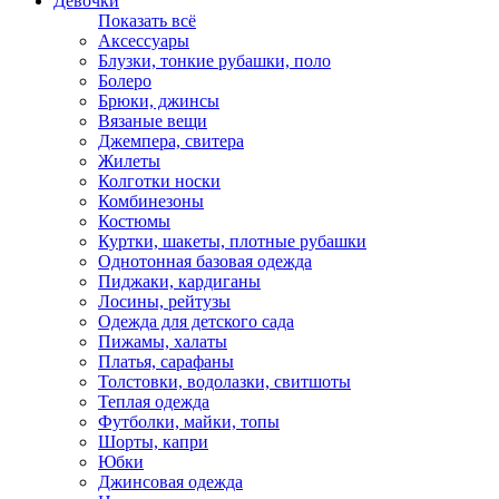
Девочки
Показать всё
Аксессуары
Блузки, тонкие рубашки, поло
Болеро
Брюки, джинсы
Вязаные вещи
Джемпера, свитера
Жилеты
Колготки носки
Комбинезоны
Костюмы
Куртки, шакеты, плотные рубашки
Однотонная базовая одежда
Пиджаки, кардиганы
Лосины, рейтузы
Одежда для детского сада
Пижамы, халаты
Платья, сарафаны
Толстовки, водолазки, свитшоты
Теплая одежда
Футболки, майки, топы
Шорты, капри
Юбки
Джинсовая одежда