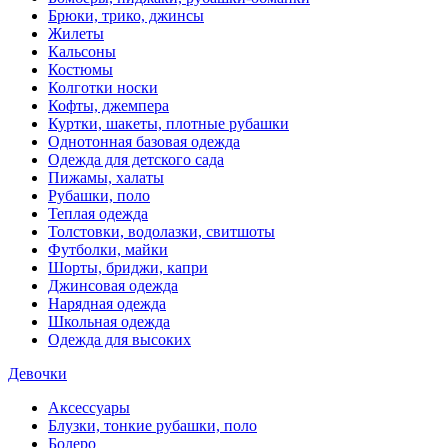
Брюки, трико, джинсы
Жилеты
Кальсоны
Костюмы
Колготки носки
Кофты, джемпера
Куртки, шакеты, плотные рубашки
Однотонная базовая одежда
Одежда для детского сада
Пижамы, халаты
Рубашки, поло
Теплая одежда
Толстовки, водолазки, свитшоты
Футболки, майки
Шорты, бриджи, капри
Джинсовая одежда
Нарядная одежда
Школьная одежда
Одежда для высоких
Девочки
Аксессуары
Блузки, тонкие рубашки, поло
Болеро