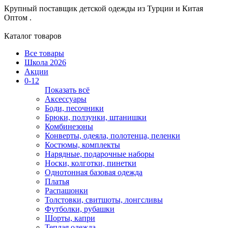
Крупный поставщик детской одежды из
Турции и Китая
Оптом .
Каталог товаров
Все товары
Школа 2026
Акции
0-12
Показать всё
Аксессуары
Боди, песочники
Брюки, ползунки, штанишки
Комбинезоны
Конверты, одеяла, полотенца, пеленки
Костюмы, комплекты
Нарядные, подарочные наборы
Носки, колготки, пинетки
Однотонная базовая одежда
Платья
Распашонки
Толстовки, свитшоты, лонгсливы
Футболки, рубашки
Шорты, капри
Теплая одежда