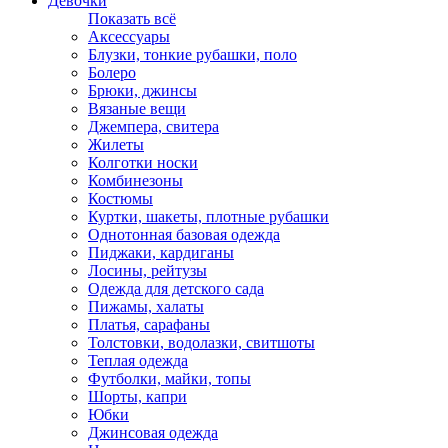
Девочки
Показать всё
Аксессуары
Блузки, тонкие рубашки, поло
Болеро
Брюки, джинсы
Вязаные вещи
Джемпера, свитера
Жилеты
Колготки носки
Комбинезоны
Костюмы
Куртки, шакеты, плотные рубашки
Однотонная базовая одежда
Пиджаки, кардиганы
Лосины, рейтузы
Одежда для детского сада
Пижамы, халаты
Платья, сарафаны
Толстовки, водолазки, свитшоты
Теплая одежда
Футболки, майки, топы
Шорты, капри
Юбки
Джинсовая одежда