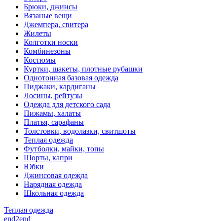
Брюки, джинсы
Вязаные вещи
Джемпера, свитера
Жилеты
Колготки носки
Комбинезоны
Костюмы
Куртки, шакеты, плотные рубашки
Однотонная базовая одежда
Пиджаки, кардиганы
Лосины, рейтузы
Одежда для детского сада
Пижамы, халаты
Платья, сарафаны
Толстовки, водолазки, свитшоты
Теплая одежда
Футболки, майки, топы
Шорты, капри
Юбки
Джинсовая одежда
Нарядная одежда
Школьная одежда
Теплая одежда
end2end