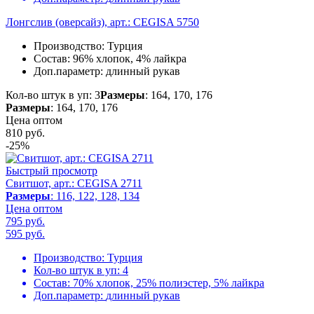
Лонгслив (оверсайз), арт.: CEGISA 5750
Производство:
Турция
Состав:
96% хлопок, 4% лайкра
Доп.параметр:
длинный рукав
Кол-во штук в уп: 3
Размеры
: 164, 170, 176
Размеры
: 164, 170, 176
Цена оптом
810
руб.
-25%
Быстрый просмотр
Свитшот, арт.: CEGISA 2711
Размеры
: 116, 122, 128, 134
Цена оптом
795 руб.
595
руб.
Производство:
Турция
Кол-во штук в уп:
4
Состав:
70% хлопок, 25% полиэстер, 5% лайкра
Доп.параметр:
длинный рукав