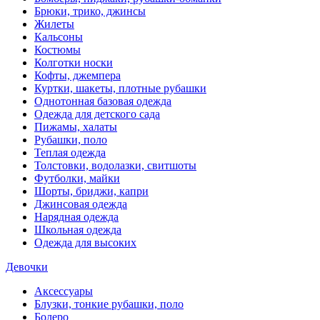
Брюки, трико, джинсы
Жилеты
Кальсоны
Костюмы
Колготки носки
Кофты, джемпера
Куртки, шакеты, плотные рубашки
Однотонная базовая одежда
Одежда для детского сада
Пижамы, халаты
Рубашки, поло
Теплая одежда
Толстовки, водолазки, свитшоты
Футболки, майки
Шорты, бриджи, капри
Джинсовая одежда
Нарядная одежда
Школьная одежда
Одежда для высоких
Девочки
Аксессуары
Блузки, тонкие рубашки, поло
Болеро