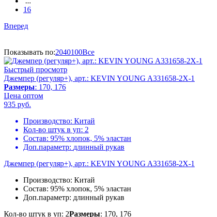
...
16
Вперед
Показывать по:
20
40
100
Все
Быстрый просмотр
Джемпер (регуляр+), арт.: KEVIN YOUNG A331658-2X-1
Размеры
: 170, 176
Цена оптом
935
руб.
Производство:
Китай
Кол-во штук в уп:
2
Состав:
95% хлопок, 5% эластан
Доп.параметр:
длинный рукав
Джемпер (регуляр+), арт.: KEVIN YOUNG A331658-2X-1
Производство:
Китай
Состав:
95% хлопок, 5% эластан
Доп.параметр:
длинный рукав
Кол-во штук в уп: 2
Размеры
: 170, 176