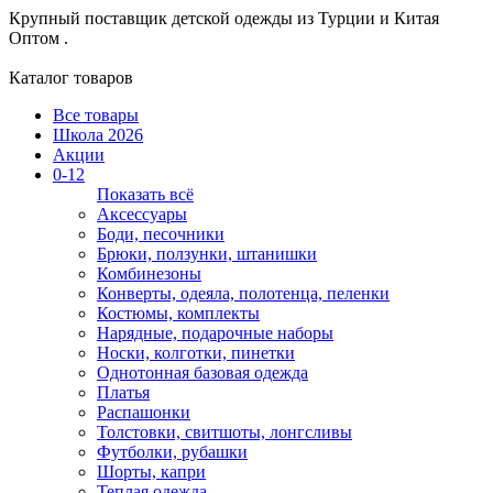
Крупный поставщик детской одежды из
Турции и Китая
Оптом .
Каталог товаров
Все товары
Школа 2026
Акции
0-12
Показать всё
Аксессуары
Боди, песочники
Брюки, ползунки, штанишки
Комбинезоны
Конверты, одеяла, полотенца, пеленки
Костюмы, комплекты
Нарядные, подарочные наборы
Носки, колготки, пинетки
Однотонная базовая одежда
Платья
Распашонки
Толстовки, свитшоты, лонгсливы
Футболки, рубашки
Шорты, капри
Теплая одежда