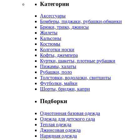
Категории
Аксессуары
Бомберы, пиджаки, рубашки-обманки
Брюки, трико, джинсы
Жилеты
Кальсоны
Костюмы
Колготки носки
Кофты, джемпера
Куртки, шакеты, плотные рубашки
Пижамы, халаты
Рубашки, поло
Толстовки, водолазки, свитшоты
Футболки, майки
Шорты, бриджи, капри
Подборки
Однотонная базовая одежда
Одежда для детского сада
Теплая одежда
Джинсовая одежда
Нарядная одежда