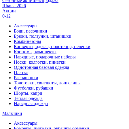
Сезонные акции
Распродажа
Школа 2026
Акции
0-12
Аксессуары
Боди, песочники
Брюки, ползунки, штанишки
Комбинезоны
Конверты, одеяла, полотенца, пеленки
Костюмы, комплекты
Нарядные, подарочные наборы
Носки, колготки, пинетки
Однотонная базовая одежда
Платья
Распашонки
Толстовки, свитшоты, лонгсливы
Футболки, рубашки
Шорты, капри
Теплая одежда
Нарядная одежда
Мальчики
Аксессуары
Бомберы, пиджаки, рубашки-обманки