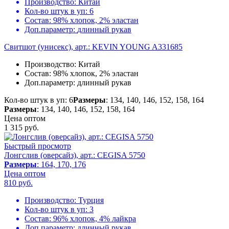
Производство:
Китай
Кол-во штук в уп:
6
Состав:
98% хлопок, 2% эластан
Доп.параметр:
длинный рукав
Свитшот (унисекс), арт.: KEVIN YOUNG A331685
Производство:
Китай
Состав:
98% хлопок, 2% эластан
Доп.параметр:
длинный рукав
Кол-во штук в уп: 6
Размеры
: 134, 140, 146, 152, 158, 164
Размеры
: 134, 140, 146, 152, 158, 164
Цена оптом
1 315
руб.
Быстрый просмотр
Лонгслив (оверсайз), арт.: CEGISA 5750
Размеры
: 164, 170, 176
Цена оптом
810
руб.
Производство:
Турция
Кол-во штук в уп:
3
Состав:
96% хлопок, 4% лайкра
Доп.параметр:
длинный рукав