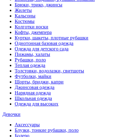
Брюки, трико, джинсы
Жилеты
Кальсоны
Костюмы
Колготки носки
Кофты, джемпера
Куртки, шакеты, плотные рубашки
Однотонная базовая одежда
Одежда для детского сада
Пижамы, халаты
Рубашки, поло
Теплая одежда
Толстовки, водолазки, свитшоты
Футболки, майки
Шорты, бриджи, капри
Джинсовая одежда
Нарядная одежда
Школьная одежда
Одежда для высоких
Девочки
Аксессуары
Блузки, тонкие рубашки, поло
Болеро