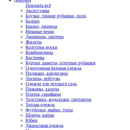
Девочки
Показать всё
Аксессуары
Блузки, тонкие рубашки, поло
Болеро
Брюки, джинсы
Вязаные вещи
Джемпера, свитера
Жилеты
Колготки носки
Комбинезоны
Костюмы
Куртки, шакеты, плотные рубашки
Однотонная базовая одежда
Пиджаки, кардиганы
Лосины, рейтузы
Одежда для детского сада
Пижамы, халаты
Платья, сарафаны
Толстовки, водолазки, свитшоты
Теплая одежда
Футболки, майки, топы
Шорты, капри
Юбки
Джинсовая одежда