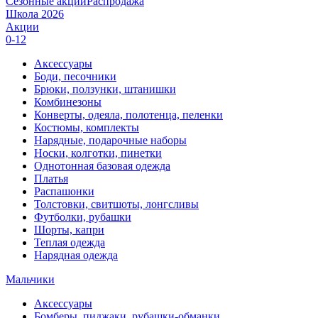
Сезонные акции
Распродажа
Школа 2026
Акции
0-12
Аксессуары
Боди, песочники
Брюки, ползунки, штанишки
Комбинезоны
Конверты, одеяла, полотенца, пеленки
Костюмы, комплекты
Нарядные, подарочные наборы
Носки, колготки, пинетки
Однотонная базовая одежда
Платья
Распашонки
Толстовки, свитшоты, лонгсливы
Футболки, рубашки
Шорты, капри
Теплая одежда
Нарядная одежда
Мальчики
Аксессуары
Бомберы, пиджаки, рубашки-обманки