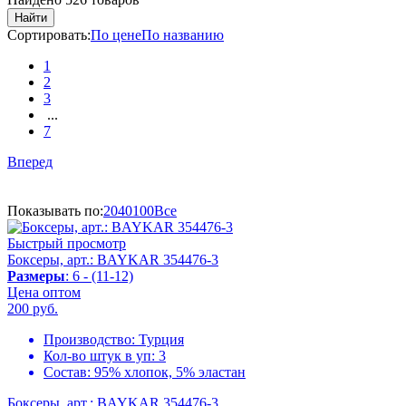
Найти
Сортировать:
По цене
По названию
1
2
3
...
7
Вперед
Показывать по:
20
40
100
Все
Быстрый просмотр
Боксеры, арт.: BAYKAR 354476-3
Размеры
: 6 - (11-12)
Цена оптом
200
руб.
Производство:
Турция
Кол-во штук в уп:
3
Состав:
95% хлопок, 5% эластан
Боксеры, арт.: BAYKAR 354476-3