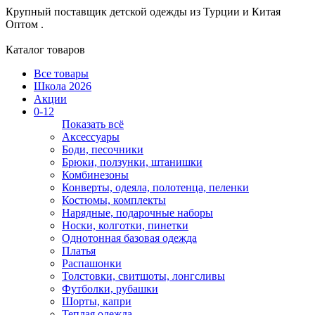
Крупный поставщик детской одежды из
Турции и Китая
Оптом .
Каталог товаров
Все товары
Школа 2026
Акции
0-12
Показать всё
Аксессуары
Боди, песочники
Брюки, ползунки, штанишки
Комбинезоны
Конверты, одеяла, полотенца, пеленки
Костюмы, комплекты
Нарядные, подарочные наборы
Носки, колготки, пинетки
Однотонная базовая одежда
Платья
Распашонки
Толстовки, свитшоты, лонгсливы
Футболки, рубашки
Шорты, капри
Теплая одежда