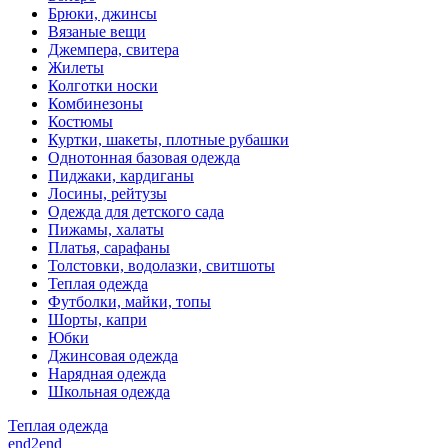
Брюки, джинсы
Вязаные вещи
Джемпера, свитера
Жилеты
Колготки носки
Комбинезоны
Костюмы
Куртки, шакеты, плотные рубашки
Однотонная базовая одежда
Пиджаки, кардиганы
Лосины, рейтузы
Одежда для детского сада
Пижамы, халаты
Платья, сарафаны
Толстовки, водолазки, свитшоты
Теплая одежда
Футболки, майки, топы
Шорты, капри
Юбки
Джинсовая одежда
Нарядная одежда
Школьная одежда
Теплая одежда
end2end