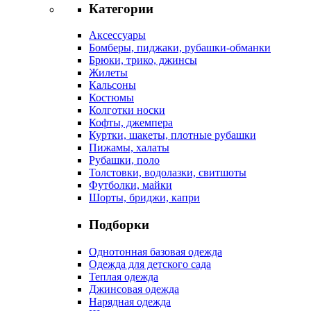
Категории
Аксессуары
Бомберы, пиджаки, рубашки-обманки
Брюки, трико, джинсы
Жилеты
Кальсоны
Костюмы
Колготки носки
Кофты, джемпера
Куртки, шакеты, плотные рубашки
Пижамы, халаты
Рубашки, поло
Толстовки, водолазки, свитшоты
Футболки, майки
Шорты, бриджи, капри
Подборки
Однотонная базовая одежда
Одежда для детского сада
Теплая одежда
Джинсовая одежда
Нарядная одежда