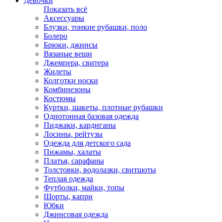
Девочки
Показать всё
Аксессуары
Блузки, тонкие рубашки, поло
Болеро
Брюки, джинсы
Вязаные вещи
Джемпера, свитера
Жилеты
Колготки носки
Комбинезоны
Костюмы
Куртки, шакеты, плотные рубашки
Однотонная базовая одежда
Пиджаки, кардиганы
Лосины, рейтузы
Одежда для детского сада
Пижамы, халаты
Платья, сарафаны
Толстовки, водолазки, свитшоты
Теплая одежда
Футболки, майки, топы
Шорты, капри
Юбки
Джинсовая одежда