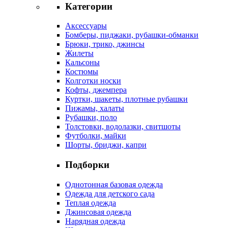
Категории
Аксессуары
Бомберы, пиджаки, рубашки-обманки
Брюки, трико, джинсы
Жилеты
Кальсоны
Костюмы
Колготки носки
Кофты, джемпера
Куртки, шакеты, плотные рубашки
Пижамы, халаты
Рубашки, поло
Толстовки, водолазки, свитшоты
Футболки, майки
Шорты, бриджи, капри
Подборки
Однотонная базовая одежда
Одежда для детского сада
Теплая одежда
Джинсовая одежда
Нарядная одежда