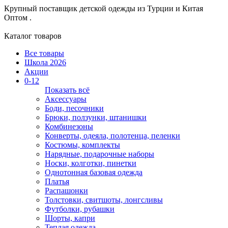
Крупный поставщик детской одежды из
Турции и Китая
Оптом .
Каталог товаров
Все товары
Школа 2026
Акции
0-12
Показать всё
Аксессуары
Боди, песочники
Брюки, ползунки, штанишки
Комбинезоны
Конверты, одеяла, полотенца, пеленки
Костюмы, комплекты
Нарядные, подарочные наборы
Носки, колготки, пинетки
Однотонная базовая одежда
Платья
Распашонки
Толстовки, свитшоты, лонгсливы
Футболки, рубашки
Шорты, капри
Теплая одежда