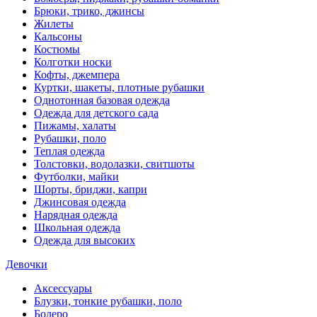
Брюки, трико, джинсы
Жилеты
Кальсоны
Костюмы
Колготки носки
Кофты, джемпера
Куртки, шакеты, плотные рубашки
Однотонная базовая одежда
Одежда для детского сада
Пижамы, халаты
Рубашки, поло
Теплая одежда
Толстовки, водолазки, свитшоты
Футболки, майки
Шорты, бриджи, капри
Джинсовая одежда
Нарядная одежда
Школьная одежда
Одежда для высоких
Девочки
Аксессуары
Блузки, тонкие рубашки, поло
Болеро