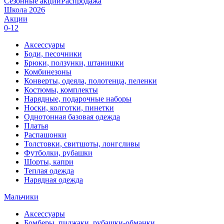
Сезонные акции
Распродажа
Школа 2026
Акции
0-12
Аксессуары
Боди, песочники
Брюки, ползунки, штанишки
Комбинезоны
Конверты, одеяла, полотенца, пеленки
Костюмы, комплекты
Нарядные, подарочные наборы
Носки, колготки, пинетки
Однотонная базовая одежда
Платья
Распашонки
Толстовки, свитшоты, лонгсливы
Футболки, рубашки
Шорты, капри
Теплая одежда
Нарядная одежда
Мальчики
Аксессуары
Бомберы, пиджаки, рубашки-обманки