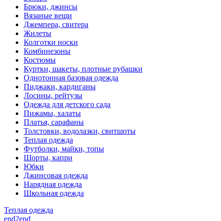
Брюки, джинсы
Вязаные вещи
Джемпера, свитера
Жилеты
Колготки носки
Комбинезоны
Костюмы
Куртки, шакеты, плотные рубашки
Однотонная базовая одежда
Пиджаки, кардиганы
Лосины, рейтузы
Одежда для детского сада
Пижамы, халаты
Платья, сарафаны
Толстовки, водолазки, свитшоты
Теплая одежда
Футболки, майки, топы
Шорты, капри
Юбки
Джинсовая одежда
Нарядная одежда
Школьная одежда
Теплая одежда
end2end