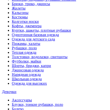
Брюки, трико, джинсы
Жилеты
Кальсоны
Костюмы
Колготки носки
Кофты, джемпера
Куртки, шакеты, плотные рубашки
Однотонная базовая одежда
Одежда для детского сада
Пижамы, халаты
Рубашки, поло
Теплая одежда
Толстовки, водолазки, свитшоты
Футболки, майки
Шорты, бриджи, капри
Джинсовая одежда
Нарядная одежда
Школьная одежда
Одежда для высоких
Девочки
Аксессуары
Блузки, тонкие рубашки, поло
Болеро