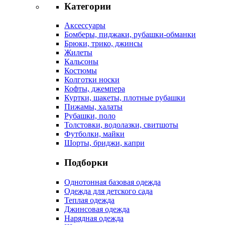
Категории
Аксессуары
Бомберы, пиджаки, рубашки-обманки
Брюки, трико, джинсы
Жилеты
Кальсоны
Костюмы
Колготки носки
Кофты, джемпера
Куртки, шакеты, плотные рубашки
Пижамы, халаты
Рубашки, поло
Толстовки, водолазки, свитшоты
Футболки, майки
Шорты, бриджи, капри
Подборки
Однотонная базовая одежда
Одежда для детского сада
Теплая одежда
Джинсовая одежда
Нарядная одежда