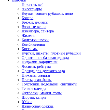
Девочки
Показать всё
Аксессуары
Блузки, тонкие рубашки, поло
Болеро
Брюки, джинсы
Вязаные вещи
Джемпера, свитера
Жилеты
Колготки носки
Комбинезоны
Костюмы
Куртки, шакеты, плотные рубашки
Однотонная базовая одежда
Пиджаки, кардиганы
Лосины, рейтузы
Одежда для детского сада
Пижамы, халаты
Платья, сарафаны
Толстовки, водолазки, свитшоты
Теплая одежда
Футболки, майки, топы
Шорты, капри
Юбки
Джинсовая одежда