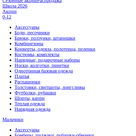
Сезонные акции
Распродажа
Школа 2026
Акции
0-12
Аксессуары
Боди, песочники
Брюки, ползунки, штанишки
Комбинезоны
Конверты, одеяла, полотенца, пеленки
Костюмы, комплекты
Нарядные, подарочные наборы
Носки, колготки, пинетки
Однотонная базовая одежда
Платья
Распашонки
Толстовки, свитшоты, лонгсливы
Футболки, рубашки
Шорты, капри
Теплая одежда
Нарядная одежда
Мальчики
Аксессуары
Бомберы, пиджаки, рубашки-обманки