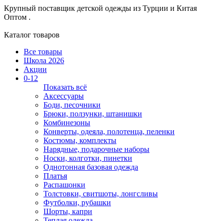
Крупный поставщик детской одежды из
Турции и Китая
Оптом .
Каталог товаров
Все товары
Школа 2026
Акции
0-12
Показать всё
Аксессуары
Боди, песочники
Брюки, ползунки, штанишки
Комбинезоны
Конверты, одеяла, полотенца, пеленки
Костюмы, комплекты
Нарядные, подарочные наборы
Носки, колготки, пинетки
Однотонная базовая одежда
Платья
Распашонки
Толстовки, свитшоты, лонгсливы
Футболки, рубашки
Шорты, капри
Теплая одежда