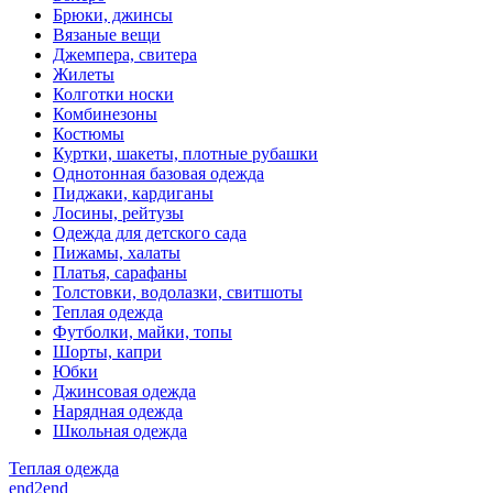
Брюки, джинсы
Вязаные вещи
Джемпера, свитера
Жилеты
Колготки носки
Комбинезоны
Костюмы
Куртки, шакеты, плотные рубашки
Однотонная базовая одежда
Пиджаки, кардиганы
Лосины, рейтузы
Одежда для детского сада
Пижамы, халаты
Платья, сарафаны
Толстовки, водолазки, свитшоты
Теплая одежда
Футболки, майки, топы
Шорты, капри
Юбки
Джинсовая одежда
Нарядная одежда
Школьная одежда
Теплая одежда
end2end