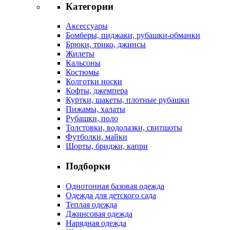
Категории
Аксессуары
Бомберы, пиджаки, рубашки-обманки
Брюки, трико, джинсы
Жилеты
Кальсоны
Костюмы
Колготки носки
Кофты, джемпера
Куртки, шакеты, плотные рубашки
Пижамы, халаты
Рубашки, поло
Толстовки, водолазки, свитшоты
Футболки, майки
Шорты, бриджи, капри
Подборки
Однотонная базовая одежда
Одежда для детского сада
Теплая одежда
Джинсовая одежда
Нарядная одежда