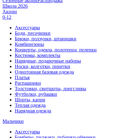
Сезонные акции
Распродажа
Школа 2026
Акции
0-12
Аксессуары
Боди, песочники
Брюки, ползунки, штанишки
Комбинезоны
Конверты, одеяла, полотенца, пеленки
Костюмы, комплекты
Нарядные, подарочные наборы
Носки, колготки, пинетки
Однотонная базовая одежда
Платья
Распашонки
Толстовки, свитшоты, лонгсливы
Футболки, рубашки
Шорты, капри
Теплая одежда
Нарядная одежда
Мальчики
Аксессуары
Бомберы, пиджаки, рубашки-обманки