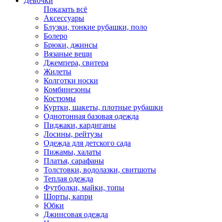
Девочки
Показать всё
Аксессуары
Блузки, тонкие рубашки, поло
Болеро
Брюки, джинсы
Вязаные вещи
Джемпера, свитера
Жилеты
Колготки носки
Комбинезоны
Костюмы
Куртки, шакеты, плотные рубашки
Однотонная базовая одежда
Пиджаки, кардиганы
Лосины, рейтузы
Одежда для детского сада
Пижамы, халаты
Платья, сарафаны
Толстовки, водолазки, свитшоты
Теплая одежда
Футболки, майки, топы
Шорты, капри
Юбки
Джинсовая одежда