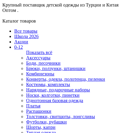
Крупный поставщик детской одежды из
Турции и Китая
Оптом .
Каталог товаров
Все товары
Школа 2026
Акции
0-12
Показать всё
Аксессуары
Боди, песочники
Брюки, ползунки, штанишки
Комбинезоны
Конверты, одеяла, полотенца, пеленки
Костюмы, комплекты
Нарядные, подарочные наборы
Носки, колготки, пинетки
Однотонная базовая одежда
Платья
Распашонки
Толстовки, свитшоты, лонгсливы
Футболки, рубашки
Шорты, капри
Теплая одежда