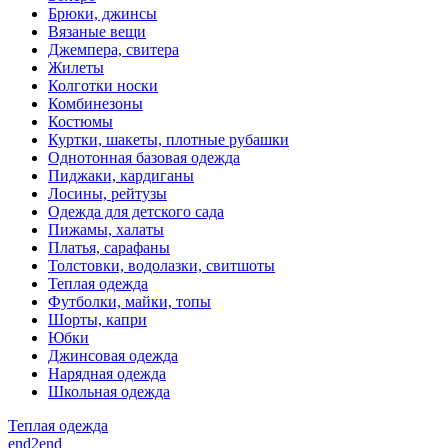
Брюки, джинсы
Вязаные вещи
Джемпера, свитера
Жилеты
Колготки носки
Комбинезоны
Костюмы
Куртки, шакеты, плотные рубашки
Однотонная базовая одежда
Пиджаки, кардиганы
Лосины, рейтузы
Одежда для детского сада
Пижамы, халаты
Платья, сарафаны
Толстовки, водолазки, свитшоты
Теплая одежда
Футболки, майки, топы
Шорты, капри
Юбки
Джинсовая одежда
Нарядная одежда
Школьная одежда
Теплая одежда
end2end