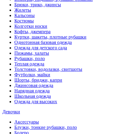
Брюки, трико, джинсы
Жилеты
Кальсоны
Костюмы
Колготки носки
Кофты, джемпера
Куртки, шакеты, плотные рубашки
Однотонная базовая одежда
Одежда для детского сада
Пижамы, халаты
Рубашки, поло
Теплая одежда
Толстовки, водолазки, свитшоты
Футболки, майки
Шорты, бриджи, капри
Джинсовая одежда
Нарядная одежда
Школьная одежда
Одежда для высоких
Девочки
Аксессуары
Блузки, тонкие рубашки, поло
Болеро