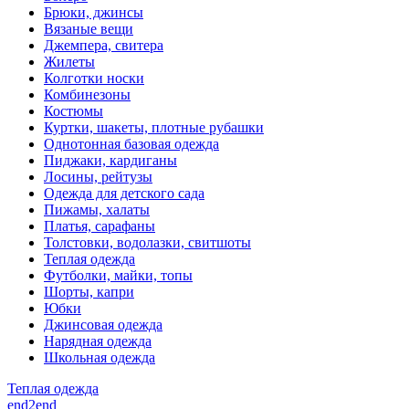
Брюки, джинсы
Вязаные вещи
Джемпера, свитера
Жилеты
Колготки носки
Комбинезоны
Костюмы
Куртки, шакеты, плотные рубашки
Однотонная базовая одежда
Пиджаки, кардиганы
Лосины, рейтузы
Одежда для детского сада
Пижамы, халаты
Платья, сарафаны
Толстовки, водолазки, свитшоты
Теплая одежда
Футболки, майки, топы
Шорты, капри
Юбки
Джинсовая одежда
Нарядная одежда
Школьная одежда
Теплая одежда
end2end