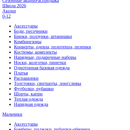
Сезонные акции
Распродажа
Школа 2026
Акции
0-12
Аксессуары
Боди, песочники
Брюки, ползунки, штанишки
Комбинезоны
Конверты, одеяла, полотенца, пеленки
Костюмы, комплекты
Нарядные, подарочные наборы
Носки, колготки, пинетки
Однотонная базовая одежда
Платья
Распашонки
Толстовки, свитшоты, лонгсливы
Футболки, рубашки
Шорты, капри
Теплая одежда
Нарядная одежда
Мальчики
Аксессуары
Бомберы, пиджаки, рубашки-обманки