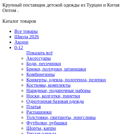
Крупный поставщик детской одежды из
Турции и Китая
Оптом .
Каталог товаров
Все товары
Школа 2026
Акции
0-12
Показать всё
Аксессуары
Боди, песочники
Брюки, ползунки, штанишки
Комбинезоны
Конверты, одеяла, полотенца, пеленки
Костюмы, комплекты
Нарядные, подарочные наборы
Носки, колготки, пинетки
Однотонная базовая одежда
Платья
Распашонки
Толстовки, свитшоты, лонгсливы
Футболки, рубашки
Шорты, капри
Теплая одежда