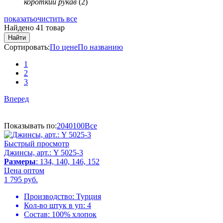
короткий рукав
(2)
показать
очистить все
Найдено 41 товар
Найти
Сортировать:
По цене
По названию
1
2
3
Вперед
Показывать по:
20
40
100
Все
Быстрый просмотр
Джинсы, арт.: Y 5025-3
Размеры
: 134, 140, 146, 152
Цена оптом
1 795
руб.
Производство:
Турция
Кол-во штук в уп:
4
Состав:
100% хлопок