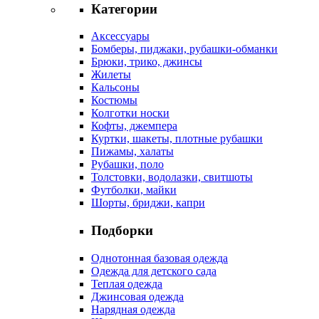
Категории
Аксессуары
Бомберы, пиджаки, рубашки-обманки
Брюки, трико, джинсы
Жилеты
Кальсоны
Костюмы
Колготки носки
Кофты, джемпера
Куртки, шакеты, плотные рубашки
Пижамы, халаты
Рубашки, поло
Толстовки, водолазки, свитшоты
Футболки, майки
Шорты, бриджи, капри
Подборки
Однотонная базовая одежда
Одежда для детского сада
Теплая одежда
Джинсовая одежда
Нарядная одежда