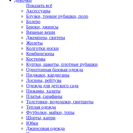
Девочки
Показать всё
Аксессуары
Блузки, тонкие рубашки, поло
Болеро
Брюки, джинсы
Вязаные вещи
Джемпера, свитера
Жилеты
Колготки носки
Комбинезоны
Костюмы
Куртки, шакеты, плотные рубашки
Однотонная базовая одежда
Пиджаки, кардиганы
Лосины, рейтузы
Одежда для детского сада
Пижамы, халаты
Платья, сарафаны
Толстовки, водолазки, свитшоты
Теплая одежда
Футболки, майки, топы
Шорты, капри
Юбки
Джинсовая одежда