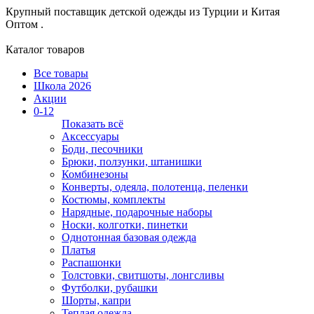
Крупный поставщик детской одежды из
Турции и Китая
Оптом .
Каталог товаров
Все товары
Школа 2026
Акции
0-12
Показать всё
Аксессуары
Боди, песочники
Брюки, ползунки, штанишки
Комбинезоны
Конверты, одеяла, полотенца, пеленки
Костюмы, комплекты
Нарядные, подарочные наборы
Носки, колготки, пинетки
Однотонная базовая одежда
Платья
Распашонки
Толстовки, свитшоты, лонгсливы
Футболки, рубашки
Шорты, капри
Теплая одежда