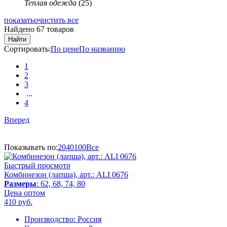
Теплая одежда
(25)
показать
очистить все
Найдено 67 товаров
Найти
Сортировать:
По цене
По названию
1
2
3
...
4
Вперед
Показывать по:
20
40
100
Все
Быстрый просмотр
Комбинезон (лапша), арт.: ALI 0676
Размеры
: 62, 68, 74, 80
Цена оптом
410
руб.
Производство:
Россия