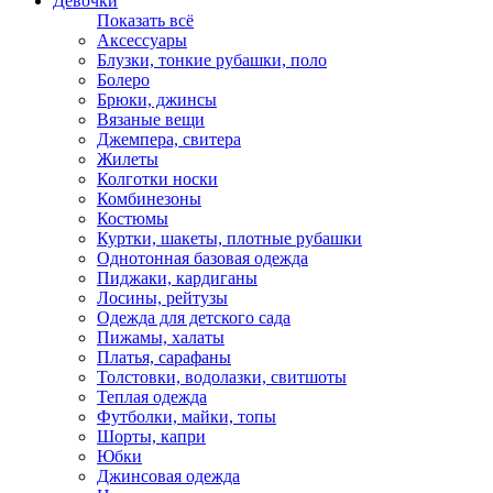
Девочки
Показать всё
Аксессуары
Блузки, тонкие рубашки, поло
Болеро
Брюки, джинсы
Вязаные вещи
Джемпера, свитера
Жилеты
Колготки носки
Комбинезоны
Костюмы
Куртки, шакеты, плотные рубашки
Однотонная базовая одежда
Пиджаки, кардиганы
Лосины, рейтузы
Одежда для детского сада
Пижамы, халаты
Платья, сарафаны
Толстовки, водолазки, свитшоты
Теплая одежда
Футболки, майки, топы
Шорты, капри
Юбки
Джинсовая одежда