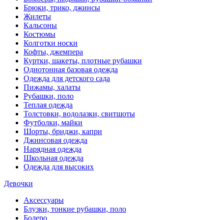
Брюки, трико, джинсы
Жилеты
Кальсоны
Костюмы
Колготки носки
Кофты, джемпера
Куртки, шакеты, плотные рубашки
Однотонная базовая одежда
Одежда для детского сада
Пижамы, халаты
Рубашки, поло
Теплая одежда
Толстовки, водолазки, свитшоты
Футболки, майки
Шорты, бриджи, капри
Джинсовая одежда
Нарядная одежда
Школьная одежда
Одежда для высоких
Девочки
Аксессуары
Блузки, тонкие рубашки, поло
Болеро