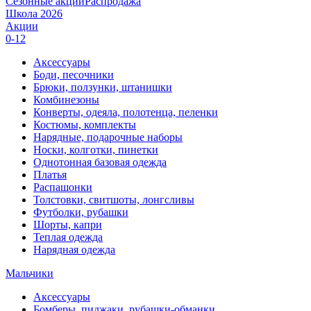
Сезонные акции
Распродажа
Школа 2026
Акции
0-12
Аксессуары
Боди, песочники
Брюки, ползунки, штанишки
Комбинезоны
Конверты, одеяла, полотенца, пеленки
Костюмы, комплекты
Нарядные, подарочные наборы
Носки, колготки, пинетки
Однотонная базовая одежда
Платья
Распашонки
Толстовки, свитшоты, лонгсливы
Футболки, рубашки
Шорты, капри
Теплая одежда
Нарядная одежда
Мальчики
Аксессуары
Бомберы, пиджаки, рубашки-обманки