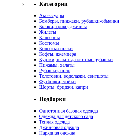
Категории
Аксессуары
Бомберы, пиджаки, рубашки-обманки
Брюки, трико, джинсы
Жилеты
Кальсоны
Костюмы
Колготки носки
Кофты, джемпера
Куртки, шакеты, плотные рубашки
Пижамы, халаты
Рубашки, поло
Толстовки, водолазки, свитшоты
Футболки, майки
Шорты, бриджи, капри
Подборки
Однотонная базовая одежда
Одежда для детского сада
Теплая одежда
Джинсовая одежда
Нарядная одежда