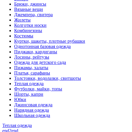
Брюки, джинсы
Вязаные вещи
Джемпера, свитера
Жилеты
Колготки носки
Комбинезоны
Костюмы
Куртки, шакеты, плотные рубашки
Однотонная базовая одежда
Пиджаки, кардиганы
Лосины, рейтузы
Одежда для детского сада
Пижамы, халаты
Платья, сарафаны
Толстовки, водолазки, свитшоты
Теплая одежда
Футболки, майки, топы
Шорты, капри
Юбки
Джинсовая одежда
Нарядная одежда
Школьная одежда
Теплая одежда
end2end