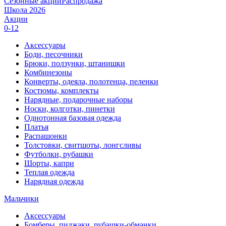
Сезонные акции
Распродажа
Школа 2026
Акции
0-12
Аксессуары
Боди, песочники
Брюки, ползунки, штанишки
Комбинезоны
Конверты, одеяла, полотенца, пеленки
Костюмы, комплекты
Нарядные, подарочные наборы
Носки, колготки, пинетки
Однотонная базовая одежда
Платья
Распашонки
Толстовки, свитшоты, лонгсливы
Футболки, рубашки
Шорты, капри
Теплая одежда
Нарядная одежда
Мальчики
Аксессуары
Бомберы, пиджаки, рубашки-обманки