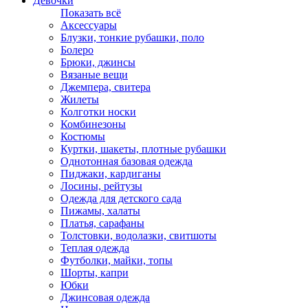
Девочки
Показать всё
Аксессуары
Блузки, тонкие рубашки, поло
Болеро
Брюки, джинсы
Вязаные вещи
Джемпера, свитера
Жилеты
Колготки носки
Комбинезоны
Костюмы
Куртки, шакеты, плотные рубашки
Однотонная базовая одежда
Пиджаки, кардиганы
Лосины, рейтузы
Одежда для детского сада
Пижамы, халаты
Платья, сарафаны
Толстовки, водолазки, свитшоты
Теплая одежда
Футболки, майки, топы
Шорты, капри
Юбки
Джинсовая одежда