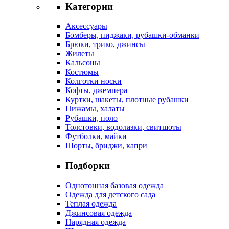
Категории
Аксессуары
Бомберы, пиджаки, рубашки-обманки
Брюки, трико, джинсы
Жилеты
Кальсоны
Костюмы
Колготки носки
Кофты, джемпера
Куртки, шакеты, плотные рубашки
Пижамы, халаты
Рубашки, поло
Толстовки, водолазки, свитшоты
Футболки, майки
Шорты, бриджи, капри
Подборки
Однотонная базовая одежда
Одежда для детского сада
Теплая одежда
Джинсовая одежда
Нарядная одежда