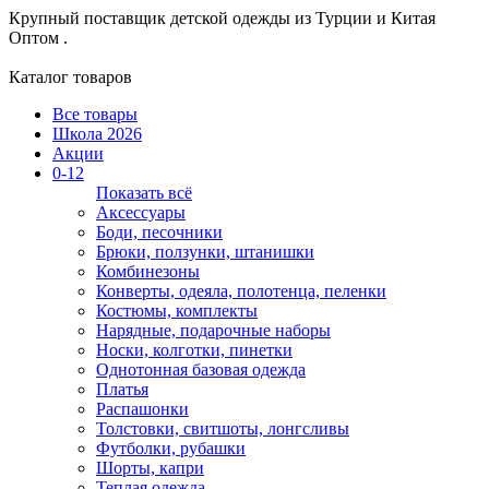
Крупный поставщик детской одежды из
Турции и Китая
Оптом .
Каталог товаров
Все товары
Школа 2026
Акции
0-12
Показать всё
Аксессуары
Боди, песочники
Брюки, ползунки, штанишки
Комбинезоны
Конверты, одеяла, полотенца, пеленки
Костюмы, комплекты
Нарядные, подарочные наборы
Носки, колготки, пинетки
Однотонная базовая одежда
Платья
Распашонки
Толстовки, свитшоты, лонгсливы
Футболки, рубашки
Шорты, капри
Теплая одежда