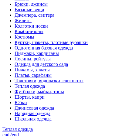
Брюки, джинсы
Вязаные вещи
Джемпера, свитера
Жилеты
Колготки носки
Комбинезоны
Костюмы
Куртки, шакеты, плотные рубашки
Однотонная базовая одежда
Пиджаки, кардиганы
Лосины, рейтузы
Одежда для детского сада
Пижамы, халаты
Платья, сарафаны
Толстовки, водолазки, свитшоты
Теплая одежда
Футболки, майки, топы
Шорты, капри
Юбки
Джинсовая одежда
Нарядная одежда
Школьная одежда
Теплая одежда
end2end