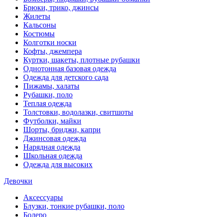
Брюки, трико, джинсы
Жилеты
Кальсоны
Костюмы
Колготки носки
Кофты, джемпера
Куртки, шакеты, плотные рубашки
Однотонная базовая одежда
Одежда для детского сада
Пижамы, халаты
Рубашки, поло
Теплая одежда
Толстовки, водолазки, свитшоты
Футболки, майки
Шорты, бриджи, капри
Джинсовая одежда
Нарядная одежда
Школьная одежда
Одежда для высоких
Девочки
Аксессуары
Блузки, тонкие рубашки, поло
Болеро